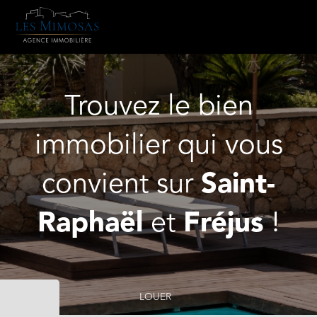
Trouvez le bien
immobilier qui vous
convient sur
Saint-
Raphaël
et
Fréjus
!
LOUER