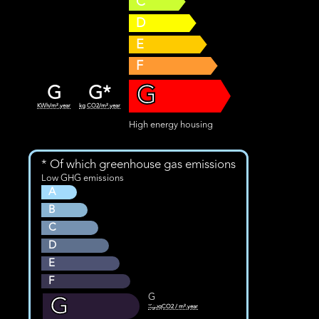
C
D
E
F
G
G
G*
KWh/m².year
kg CO2/m².year
High energy housing
* Of which greenhouse gas emissions
Low GHG emissions
A
B
C
D
E
F
G
G
KgeqCO2 / m².year