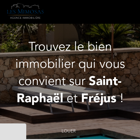
Trouvez le bien
immobilier qui vous
convient sur
Saint-
Raphaël
et
Fréjus
!
LOUER