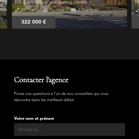
FREJUS-PLAGE, 3P avec parking intérieur
FR
59.73 m²
3 pièces
2 chambres
322 000 €
Contacter l'agence
Posez vos questions à l'un de nos conseillers qui vous
répondra dans les meilleurs délais
Votre nom et prénom