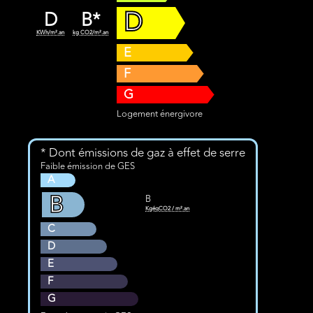
D
D
B*
KWh/m².an
kg CO2/m².an
E
F
G
Logement énergivore
* Dont émissions de gaz à effet de serre
Faible émission de GES
A
B
B
KgéqCO2 / m².an
C
D
E
F
G