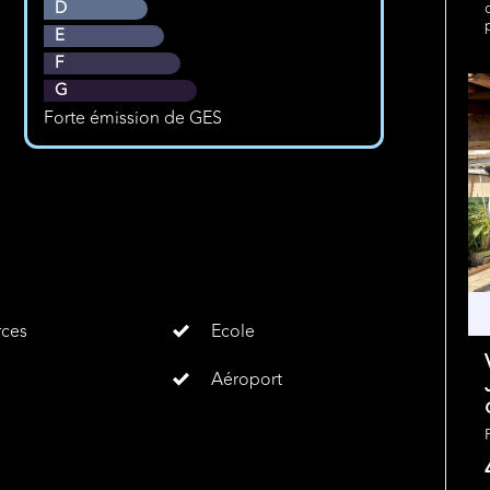
D
E
F
G
Forte émission de GES
ces
Ecole
Aéroport