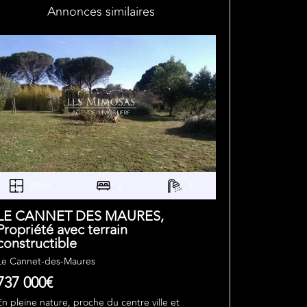
Annonces similaires
89m²
2
1
LE CANNET DES MAURES,
Propriété avec terrain
constructible
Le Cannet-des-Maures
737 000€
En pleine nature, proche du centre ville et