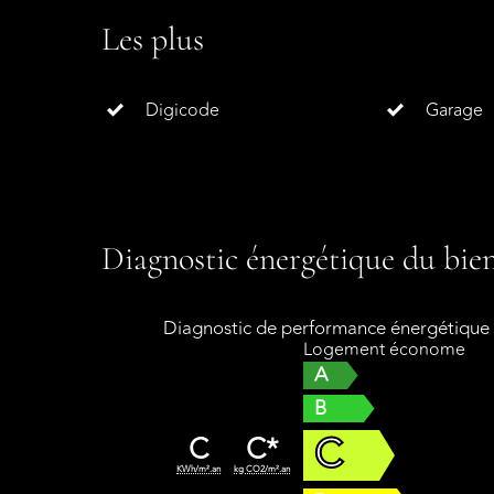
Les plus
Digicode
Garage
Diagnostic énergétique du bie
Diagnostic de performance énergétique
Logement économe
A
B
C
C
C*
KWh/m².an
kg CO2/m².an