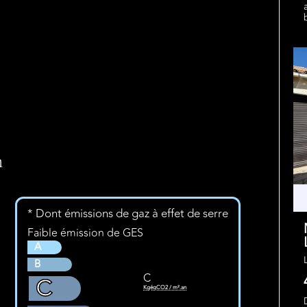
n
* Dont émissions de gaz à effet de serre
Faible émission de GES
A
B
C
C
KgéqCO2 / m².an