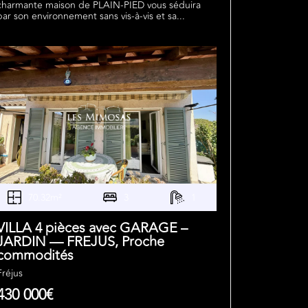
charmante maison de PLAIN-PIED vous séduira
par son environnement sans vis-à-vis et sa...
70.32m²
3
1
VILLA 4 pièces avec GARAGE –
JARDIN — FREJUS, Proche
commodités
Fréjus
430 000€