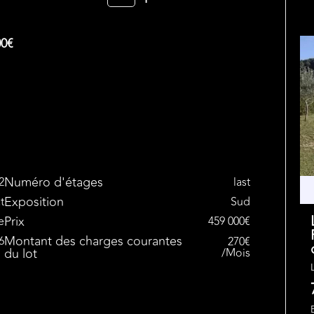
00€
Numéro d'étages
2
last
Exposition
t
Sud
Prix
e
459 000€
Montant des charges courantes
6
270€
du lot
/Mois