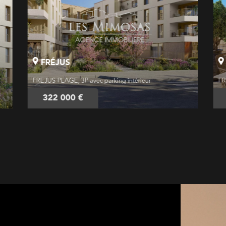
FRÉJUS
FREJUS-PLAGE, 3P avec parking intérieur
FR
322 000 €