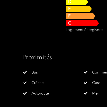
D
E
F
G
Logement énergivore
Proximités
Bus
Commer
Crèche
Gare
Autoroute
Mer