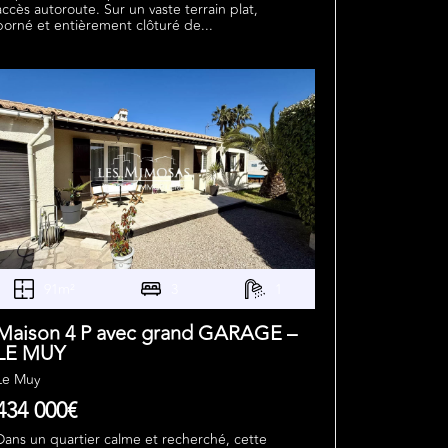
accès autoroute. Sur un vaste terrain plat,
borné et entièrement clôturé de...
91m²
3
1
Maison 4 P avec grand GARAGE –
LE MUY
Le Muy
434 000€
Dans un quartier calme et recherché, cette