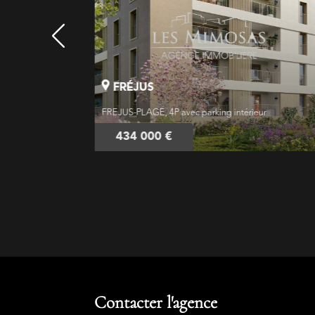
FRÉJUS
e, appartement
FREJUS-PLAGE, 4P avec parking intérieur
434 000 €
Contacter l'agence