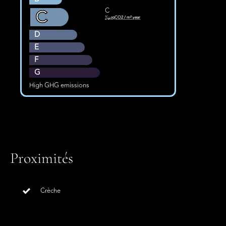
C
C
KgeqCO2 / m².year
D
E
F
G
High GHG emissions
Proximités
Crèche