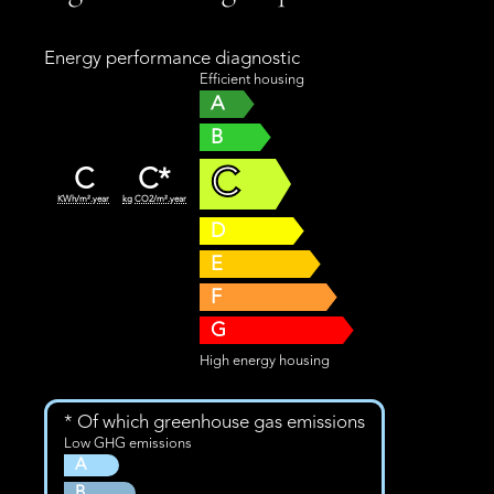
Energy performance diagnostic
Efficient housing
A
B
C
C
C*
KWh/m².year
kg CO2/m².year
D
E
F
G
High energy housing
* Of which greenhouse gas emissions
Low GHG emissions
A
B