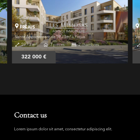
FRÉJUS
Vente Appartement de 59.73m² à Fréjus
Ve
59.73 m²
3 pièces
2 chambres
322 000 €
Contact us
Lorem ipsum dolor sit amet, consectetur adipiscing elit.