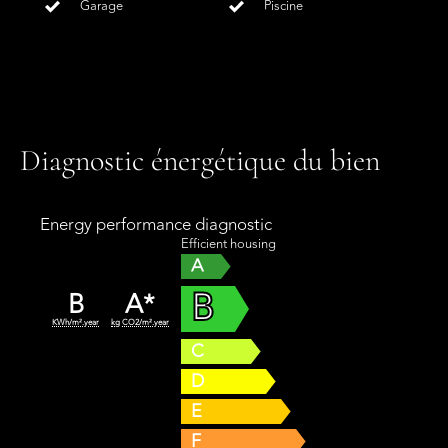
Garage
Piscine
Diagnostic énergétique du bien
Energy performance diagnostic
Efficient housing
A
B
B
A*
KWh/m².year
kg CO2/m².year
C
D
E
F