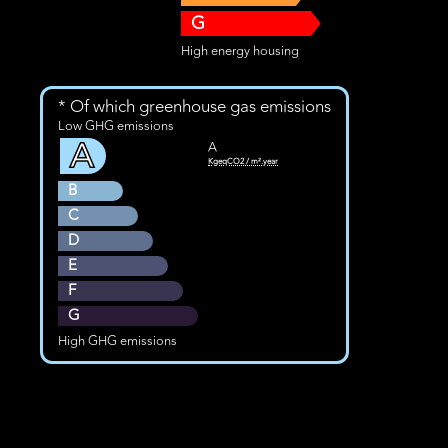
G
High energy housing
* Of which greenhouse gas emissions
Low GHG emissions
A
A
KgeqCO2 / m².year
B
C
D
E
F
G
High GHG emissions