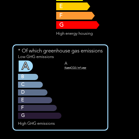
E
F
G
High energy housing
* Of which greenhouse gas emissions
Low GHG emissions
A
A
KgeqCO2 / m².year
B
C
D
E
F
G
High GHG emissions