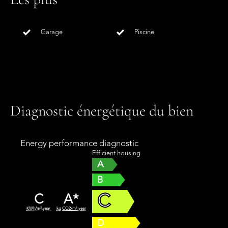
Garage
Piscine
Diagnostic énergétique du bien
Energy performance diagnostic
Efficient housing
A
B
C
C
A*
KWh/m².year
kg CO2/m².year
D