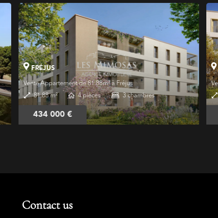
FRÉJUS
Vente Appartement de 59.73m² à Fréjus
59.73 m²
3 pièces
2 chambres
322 000 €
Contact us