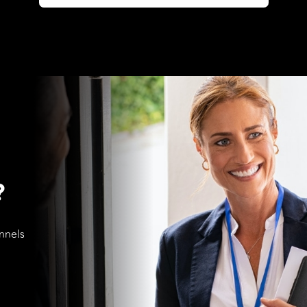
?
nnels