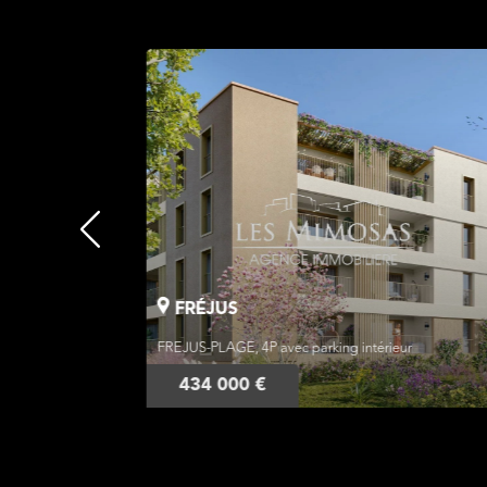
FRÉJUS
ur
FREJUS-PLAGE, 3P avec parking intérieur
322 000 €