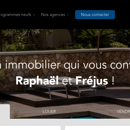
rogrammes neufs
Nos agences
Nous contacter
n immobilier qui vous con
Raphaël
et
Fréjus
!
LOUER
VENDR