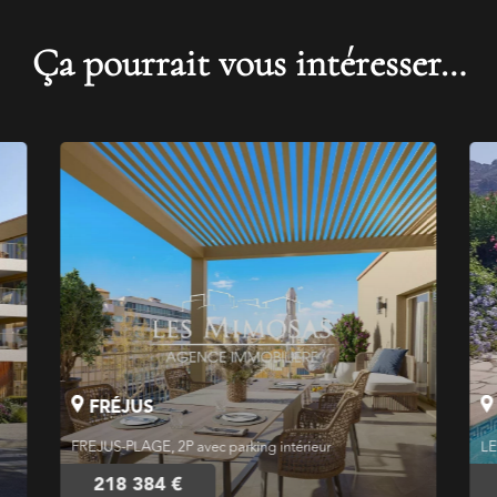
Ça pourrait vous intéresser…
FRÉJUS
FREJUS-PLAGE, 2P avec parking intérieur
LE
218 384 €