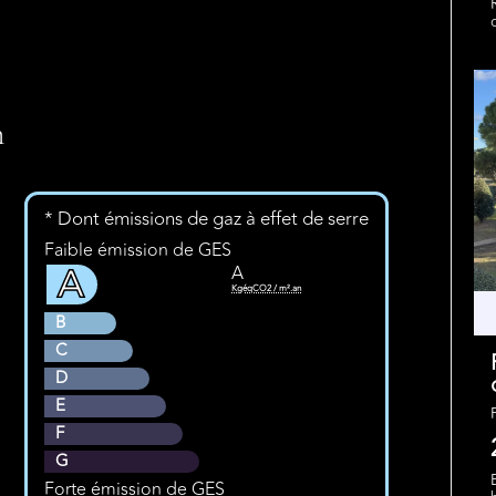
n
* Dont émissions de gaz à effet de serre
Faible émission de GES
A
A
KgéqCO2 / m².an
B
C
D
E
F
G
Forte émission de GES