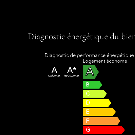
Diagnostic énergétique du bie
Diagnostic de performance énergétique
Logement économe
A
A
A*
KWh/m².an
kg CO2/m².an
B
C
D
E
F
G