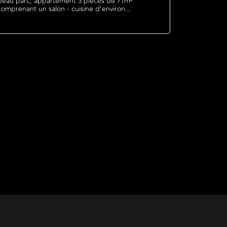
beau parc, appartement 3 pièces de 71m²
comprenant un salon - cuisine d'environ...