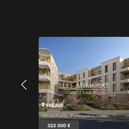
FRÉJUS
ur
FREJUS-PLAGE, 3P avec parking intérieur
322 000 €