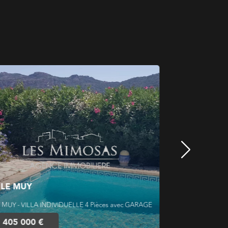
SAINT AY
LE MUY
SAINT-AYGULF - 
 MUY - VILLA INDIVIDUELLE 4 Pièces avec GARAGE
MER
405 000 €
1 580 000