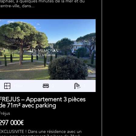
Raphaël, à quelques minutes de la mer et du
centre-ville, dans...
71m²
2
1
FREJUS – Appartement 3 pièces
de 71m² avec parking
Fréjus
297 000€
EXCLUSIVITE ! Dans une résidence avec un