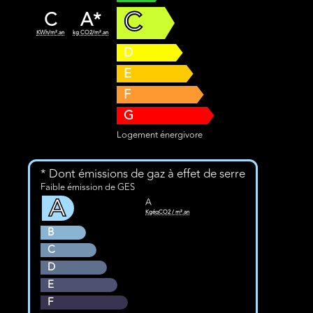
C
C
A*
KWh/m².an
kg CO2/m².an
D
E
F
G
Logement énergivore
* Dont émissions de gaz à effet de serre
Faible émission de GES
A
A
KgéqCO2 / m².an
B
C
D
E
F