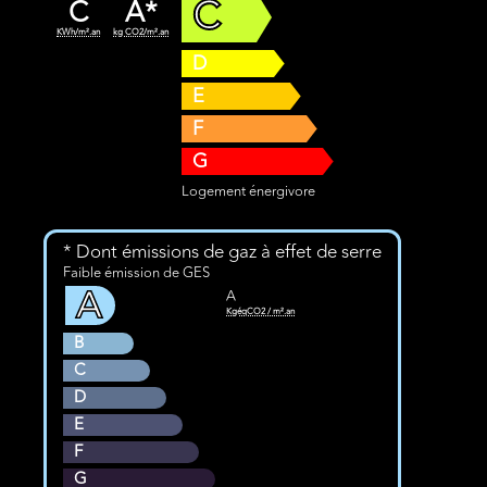
C
C
A*
KWh/m².an
kg CO2/m².an
D
E
F
G
Logement énergivore
* Dont émissions de gaz à effet de serre
Faible émission de GES
A
A
KgéqCO2 / m².an
B
C
D
E
F
G