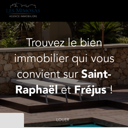
Trouvez le bien
immobilier qui vous
convient sur
Saint-
Raphaël
et
Fréjus
!
LOUER